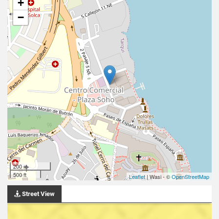
+
−
200 m
500 ft
Leaflet
| Wasi - ©
OpenStreetMap
Street View