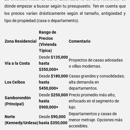
dónde empezar a buscar según tu presupuesto. Ten en cuenta que
los precios varían drásticamente según el tamaño, antigüedad y
tipo de propiedad (casa o departamento).
Rango de
Precios
Zona Residencial
Comentario
(Vivienda
Típica)
Desde
$135,000
Proyectos de casas adosadas
Vía a la Costa
hasta
o villas modernas.
$350,000+
Desde
$180,000
Casas grandes y consolidadas;
Los Ceibos
hasta
alta demanda en
$450,000+
departamentos.
Desde
$250,000
Precio promedio más alto,
Samborondón
hasta
enfocado en el segmento de
(Principal)
$900,000+
lujo.
Departamentos y casas de
Norte
Desde
$90,000
menor metraje. Opciones más
(Kennedy/Urdesa)
hasta $350,000
accesibles.