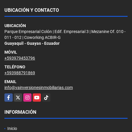
UBICACIÓN Y CONTACTO
UBICACIÓN
Parque Empresarial Colón | Edif. Empresarial 3 | Mezanine Of. 010 -
011 - 012 | Coworking ACBIR-G
Guayaquil - Guayas - Ecuador
MÓVIL
+593979453796
TELÉFONO
+593988791869
EMAIL
info@vainversionesinmobiliarias.com
Facebook
X
Instagram
YouTube
TikTok
INFORMACIÓN
Inicio