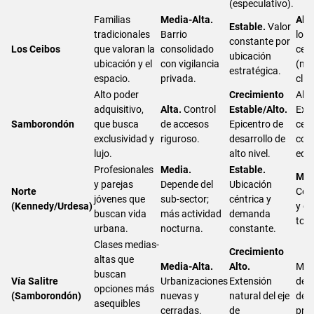
(especulativo).
Familias
Media-Alta.
Alta
Estable.
Valor
tradicionales
Barrio
los 
constante por
Los Ceibos
que valoran la
consolidado
cer
ubicación
ubicación y el
con vigilancia
(mal
estratégica.
espacio.
privada.
clín
Alto poder
Crecimiento
Alta
adquisitivo,
Alta.
Control
Estable/Alto.
Exc
Samborondón
que busca
de accesos
Epicentro de
cen
exclusividad y
riguroso.
desarrollo de
come
lujo.
alto nivel.
edu
Profesionales
Media.
Estable.
Muy
y parejas
Depende del
Ubicación
Norte
Con
jóvenes que
sub-sector;
céntrica y
(Kennedy/Urdesa)
y ce
buscan vida
más actividad
demanda
tod
urbana.
nocturna.
constante.
Clases medias-
Crecimiento
altas que
Media-Alta.
Alto.
Med
buscan
Vía Salitre
Urbanizaciones
Extensión
dep
opciones más
(Samborondón)
nuevas y
natural del eje
del 
asequibles
cerradas.
de
prop