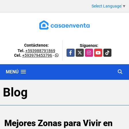
Select Language
▼
Contáctenos:
Síguenos:
Tel.
+593988791869
Facebook
X
Instagram
YouTube
TikTok
Cel.
+593979453796
-
MENÚ
Blog
Mejores Zonas para Vivir en