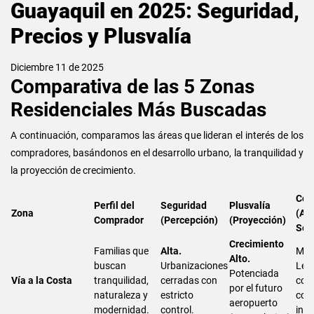
Guayaquil en 2025: Seguridad,
Precios y Plusvalía
Diciembre 11 de 2025
Comparativa de las 5 Zonas
Residenciales Más Buscadas
A continuación, comparamos las áreas que lideran el interés de los
compradores, basándonos en el desarrollo urbano, la tranquilidad y
la proyección de crecimiento.
Con
Perfil del
Seguridad
Plusvalía
Zona
(Ac
Comprador
(Percepción)
(Proyección)
Serv
Crecimiento
Familias que
Alta.
Med
Alto.
buscan
Urbanizaciones
Leja
Potenciada
Vía a la Costa
tranquilidad,
cerradas con
com
por el futuro
naturaleza y
estricto
con 
aeropuerto
modernidad.
control.
inte