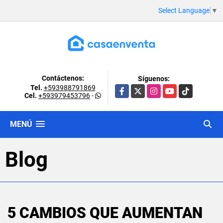
Select Language
▼
Contáctenos:
Síguenos:
Tel.
+593988791869
Facebook
X
Instagram
YouTube
TikTok
Cel.
+593979453796
-
MENÚ
Blog
5 CAMBIOS QUE AUMENTAN