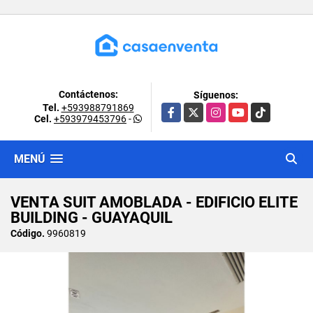
Contáctenos:
Síguenos:
Tel.
+593988791869
Facebook
X
Instagram
YouTube
TikTok
Cel.
+593979453796
-
MENÚ
VENTA SUIT AMOBLADA - EDIFICIO ELITE
BUILDING - GUAYAQUIL
Código.
9960819