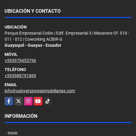
UBICACIÓN Y CONTACTO
UBICACIÓN
Parque Empresarial Colón | Edif. Empresarial 3 | Mezanine Of. 010 -
011 - 012 | Coworking ACBIR-G
Guayaquil - Guayas - Ecuador
MÓVIL
+593979453796
TELÉFONO
+593988791869
EMAIL
info@vainversionesinmobiliarias.com
Facebook
X
Instagram
YouTube
TikTok
INFORMACIÓN
Inicio