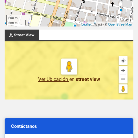
200 m
500 ft
Leaflet
| Wasi - ©
OpenStreetMap
Street View
Ver Ubicación
en
street view
Contáctanos