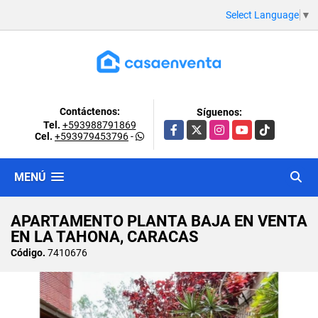
Select Language
▼
Contáctenos:
Síguenos:
Tel.
+593988791869
Facebook
X
Instagram
YouTube
TikTok
Cel.
+593979453796
-
MENÚ
APARTAMENTO PLANTA BAJA EN VENTA
EN LA TAHONA, CARACAS
Código.
7410676