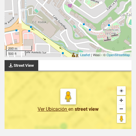
200 m
500 ft
Leaflet
| Wasi - ©
OpenStreetMap
Street View
Ver Ubicación
en
street view