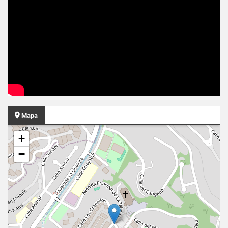
Mapa
+
−