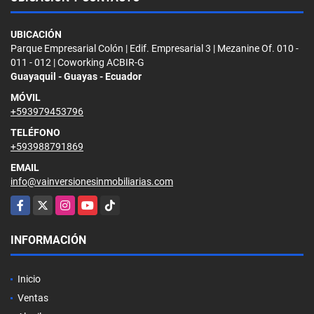
UBICACIÓN
Parque Empresarial Colón | Edif. Empresarial 3 | Mezanine Of. 010 -
011 - 012 | Coworking ACBIR-G
Guayaquil - Guayas - Ecuador
MÓVIL
+593979453796
TELÉFONO
+593988791869
EMAIL
info@vainversionesinmobiliarias.com
Facebook
X
Instagram
YouTube
TikTok
INFORMACIÓN
Inicio
Ventas