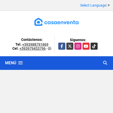
Select Language
▼
Contáctenos:
Síguenos:
Tel.
+593988791869
Facebook
X
Instagram
YouTube
TikTok
Cel.
+593979453796
-
MENÚ