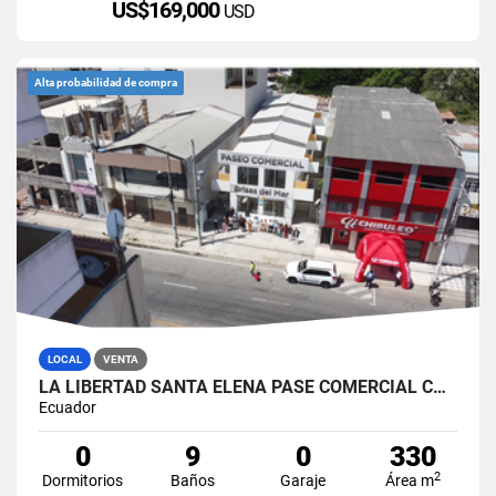
US$169,000
USD
Alta probabilidad de compra
LOCAL
VENTA
LA LIBERTAD SANTA ELENA PASE COMERCIAL CON 8 LOCALES EN VENTA
Ecuador
0
9
0
330
2
Dormitorios
Baños
Garaje
Área m