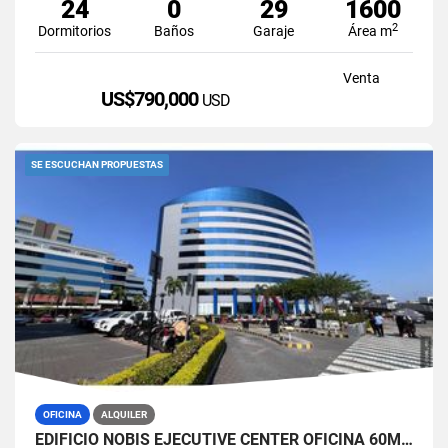
24
0
29
1600
2
Dormitorios
Baños
Garaje
Área m
Venta
US$790,000
USD
SE ESCUCHAN PROPUESTAS
OFICINA
ALQUILER
EDIFICIO NOBIS EJECUTIVE CENTER OFICINA 60M2 EN ALQUILER AMOBLADA