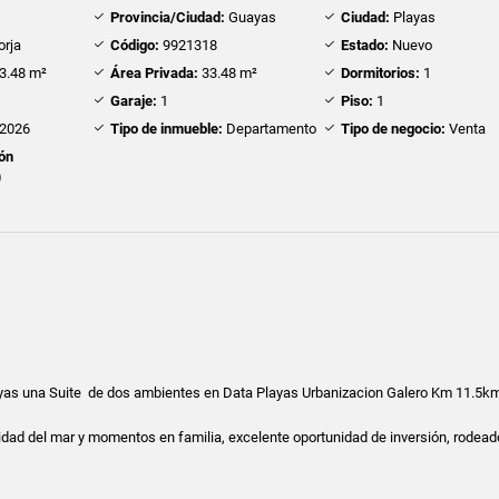
Provincia/Ciudad:
Guayas
Ciudad:
Playas
orja
Código:
9921318
Estado:
Nuevo
3.48 m²
Área Privada:
33.48 m²
Dormitorios:
1
Garaje:
1
Piso:
1
2026
Tipo de inmueble:
Departamento
Tipo de negocio:
Venta
ión
0
ayas una Suite de dos ambientes en Data Playas Urbanizacion Galero Km 11.5k
ilidad del mar y momentos en familia, excelente oportunidad de inversión, rodead