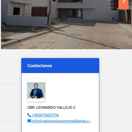
Contáctanos
CBR. LEONARDO VALLEJO C
+593979453796
info@vainversionesinmobiliarias.com