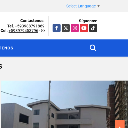
Select Language
▼
Contáctenos:
Síguenos:
Tel.
+593988791869
Facebook
X
Instagram
YouTube
TikTok
Cel.
+593979453796
-
TENOS
S