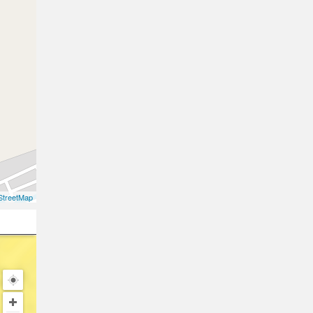
treetMap