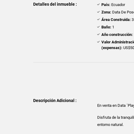
Detalles del inmueble :
País:
Ecuador
Zona:
Data De Pos
Área Construida:
3
Baño:
1
Año construcción:
Valor Administrac
(expensas):
US$5
Descripción Adicional :
En venta en Data ´Pl
Disfruta de la tranqu
entorno natural.