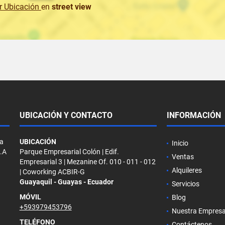
r Ubicación
en
street view
UBICACIÓN Y CONTACTO
INFORMACIÓN
la
UBICACIÓN
Inicio
S.A
Parque Empresarial Colón | Edif.
Ventas
Empresarial 3 | Mezanine Of. 010 - 011 - 012
Alquileres
| Coworking ACBIR-G
Guayaquil - Guayas - Ecuador
Servicios
MÓVIL
Blog
+593979453796
Nuestra Empres
TELÉFONO
Contáctenos