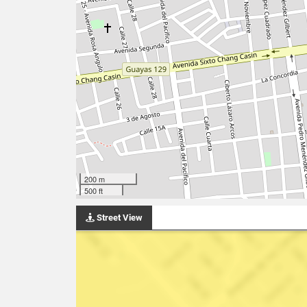
200 m
500 ft
Street View