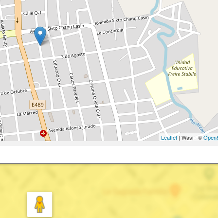
Leaflet
| Wasi - ©
OpenS