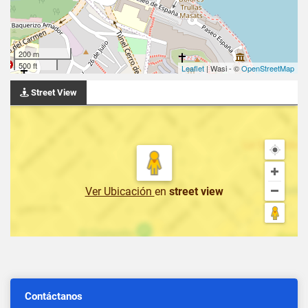
200 m
500 ft
Leaflet
| Wasi - ©
OpenStreetMap
Street View
Ver Ubicación
en
street view
Contáctanos