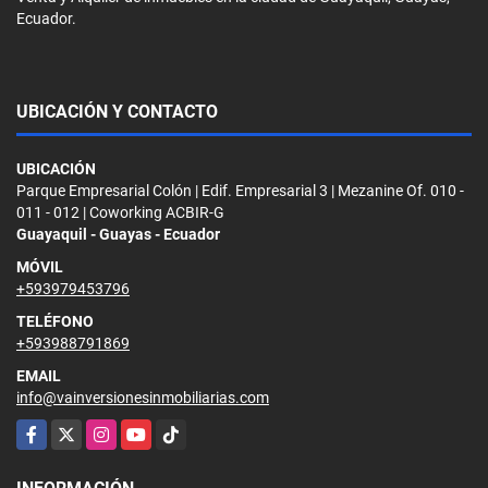
Ecuador.
UBICACIÓN Y CONTACTO
UBICACIÓN
Parque Empresarial Colón | Edif. Empresarial 3 | Mezanine Of. 010 -
011 - 012 | Coworking ACBIR-G
Guayaquil - Guayas - Ecuador
MÓVIL
+593979453796
TELÉFONO
+593988791869
EMAIL
info@vainversionesinmobiliarias.com
Facebook
X
Instagram
YouTube
TikTok