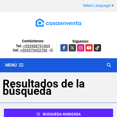
Select Language
▼
Contáctenos:
Síguenos:
Tel.
+593988791869
Facebook
X
Instagram
YouTube
TikTok
Cel.
+593979453796
-
MENÚ
Resultados de la
búsqueda
BUSQUEDA AVANZADA