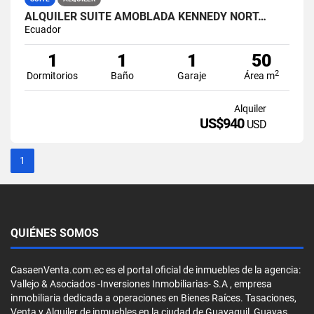
ALQUILER SUITE AMOBLADA KENNEDY NORT…
Ecuador
1
1
1
50
2
Dormitorios
Baño
Garaje
Área m
Alquiler
US$940
USD
1
QUIÉNES SOMOS
CasaenVenta.com.ec es el portal oficial de inmuebles de la agencia:
Vallejo & Asociados -Inversiones Inmobiliarias- S.A , empresa
inmobiliaria dedicada a operaciones en Bienes Raíces. Tasaciones,
Venta y Alquiler de inmuebles en la ciudad de Guayaquil, Guayas,