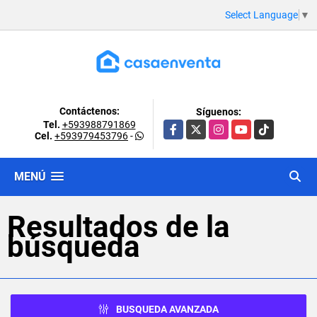
Select Language
▼
Contáctenos:
Síguenos:
Tel.
+593988791869
Facebook
X
Instagram
YouTube
TikTok
Cel.
+593979453796
-
MENÚ
Resultados de la
búsqueda
BUSQUEDA AVANZADA