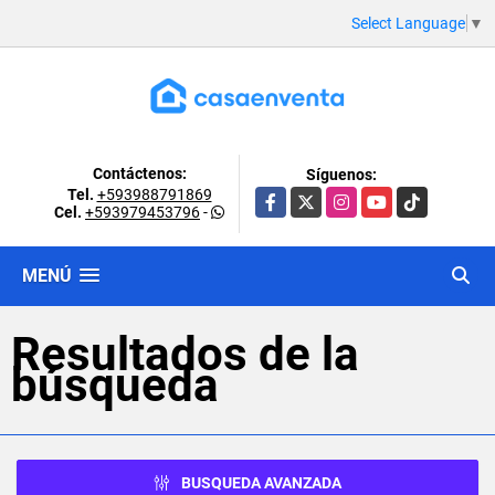
Select Language
▼
Contáctenos:
Síguenos:
Tel.
+593988791869
Facebook
X
Instagram
YouTube
TikTok
Cel.
+593979453796
-
MENÚ
Resultados de la
búsqueda
BUSQUEDA AVANZADA