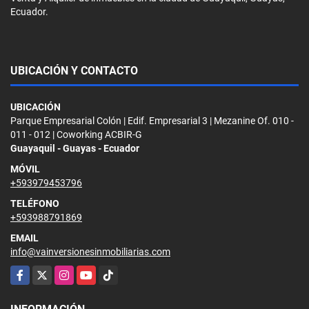
Ecuador.
UBICACIÓN Y CONTACTO
UBICACIÓN
Parque Empresarial Colón | Edif. Empresarial 3 | Mezanine Of. 010 -
011 - 012 | Coworking ACBIR-G
Guayaquil - Guayas - Ecuador
MÓVIL
+593979453796
TELÉFONO
+593988791869
EMAIL
info@vainversionesinmobiliarias.com
Facebook
X
Instagram
YouTube
TikTok