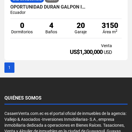
OPORTUNIDAD DURAN GALPON I…
Ecuador
0
4
20
3150
2
Dormitorios
Baños
Garaje
Área m
Venta
US$1,300,000
USD
1
QUIÉNES SOMOS
CasaenVenta.com.ec es el portal oficial de inmuebles de la agencia:
Vallejo & Asociados -Inversiones Inmobiliarias- S.A , empresa
inmobiliaria dedicada a operaciones en Bienes Raíces. Tasaciones,
Venta y Alquiler de inmuebles en la ciudad de Guayaquil, Guayas,