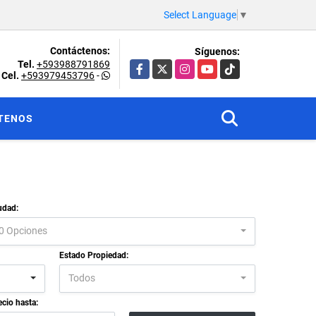
Select Language
▼
Contáctenos:
Síguenos:
Tel.
+593988791869
Facebook
X
Instagram
YouTube
TikTok
Cel.
+593979453796
-
TENOS
udad:
0 Opciones
Estado Propiedad:
Todos
ecio hasta: