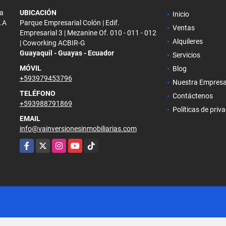
la
UBICACIÓN
Inicio
S.A
Parque Empresarial Colón | Edif.
Ventas
Empresarial 3 | Mezanine Of. 010 - 011 - 012
Alquileres
| Coworking ACBIR-G
Guayaquil - Guayas - Ecuador
Servicios
MÓVIL
Blog
+593979453796
Nuestra Empres
TELÉFONO
Contáctenos
+593988791869
Políticas de priv
EMAIL
info@vainversionesinmobiliarias.com
Facebook
X
Instagram
YouTube
TikTok