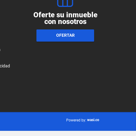
Oferte su inmueble
con nosotros
OFERTAR
a
acidad
wasi.co
Powered by: